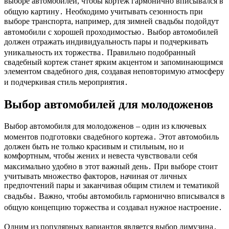
выборе автомобилей, чтобы кортеж гармонично вписывался в
общую картину․ Необходимо учитывать сезонность при
выборе транспорта, например, для зимней свадьбы подойдут
автомобили с хорошей проходимостью․ Выбор автомобилей
должен отражать индивидуальность пары и подчеркивать
уникальность их торжества․ Правильно подобранный
свадебный кортеж станет ярким акцентом и запоминающимся
элементом свадебного дня, создавая неповторимую атмосферу
и подчеркивая стиль мероприятия․
Выбор автомобилей для молодоженов
Выбор автомобиля для молодоженов – один из ключевых
моментов подготовки свадебного кортежа․ Этот автомобиль
должен быть не только красивым и стильным, но и
комфортным, чтобы жених и невеста чувствовали себя
максимально удобно в этот важный день․ При выборе стоит
учитывать множество факторов, начиная от личных
предпочтений пары и заканчивая общим стилем и тематикой
свадьбы․ Важно, чтобы автомобиль гармонично вписывался в
общую концепцию торжества и создавал нужное настроение․
Одним из популярных вариантов является выбор лимузина․