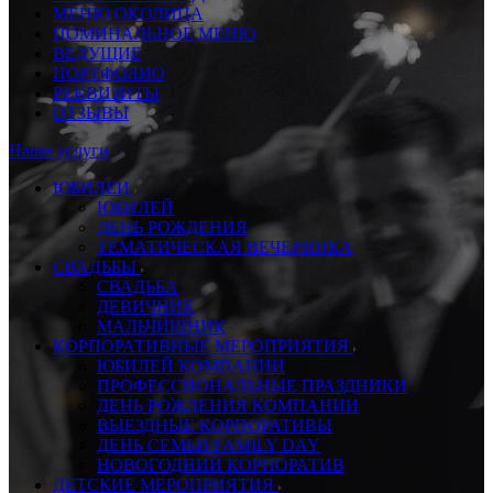
МЕНЮ ОКОЛИЦА
ПОМИНАЛЬНОЕ МЕНЮ
ВЕДУЩИЕ
ПОРТФОЛИО
РЕКВИЗИТЫ
ОТЗЫВЫ
Наши услуги
ЮБИЛЕИ
ЮБИЛЕЙ
ДЕНЬ РОЖДЕНИЯ
ТЕМАТИЧЕСКАЯ ВЕЧЕРИНКА
СВАДЬБЫ
СВАДЬБА
ДЕВИЧНИК
МАЛЬЧИШНИК
КОРПОРАТИВНЫЕ МЕРОПРИЯТИЯ
ЮБИЛЕЙ КОМПАНИИ
ПРОФЕССИОНАЛЬНЫЕ ПРАЗДНИКИ
ДЕНЬ РОЖДЕНИЯ КОМПАНИИ
ВЫЕЗДНЫЕ КОРПОРАТИВЫ
ДЕНЬ СЕМЬИ/FAMILY DAY
НОВОГОДНИЙ КОРПОРАТИВ
ДЕТСКИЕ МЕРОПРИЯТИЯ