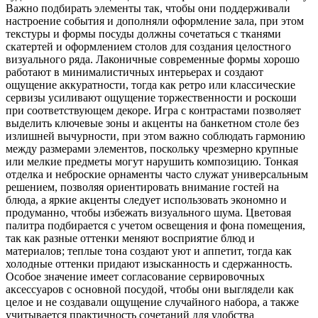
Важно подбирать элементы так, чтобы они поддерживали
настроение события и дополняли оформление зала, при этом
текстуры и формы посуды должны сочетаться с тканями
скатертей и оформлением столов для создания целостного
визуального ряда. Лаконичные современные формы хорошо
работают в минималистичных интерьерах и создают
ощущение аккуратности, тогда как ретро или классические
сервизы усиливают ощущение торжественности и роскоши
при соответствующем декоре. Игра с контрастами позволяет
выделить ключевые зоны и акценты на банкетном столе без
излишней вычурности, при этом важно соблюдать гармонию
между размерами элементов, поскольку чрезмерно крупные
или мелкие предметы могут нарушить композицию. Тонкая
отделка и неброские орнаменты часто служат универсальным
решением, позволяя ориентировать внимание гостей на
блюда, а яркие акценты следует использовать экономно и
продуманно, чтобы избежать визуального шума. Цветовая
палитра подбирается с учетом освещения и фона помещения,
так как разные оттенки меняют восприятие блюд и
материалов; теплые тона создают уют и аппетит, тогда как
холодные оттенки придают изысканность и сдержанность.
Особое значение имеет согласование сервировочных
аксессуаров с основной посудой, чтобы они выглядели как
целое и не создавали ощущение случайного набора, а также
учитывается практичность сочетаний для удобства