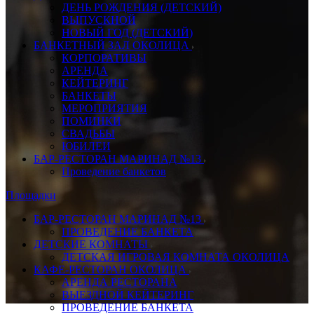
ДЕНЬ РОЖДЕНИЯ (ДЕТСКИЙ)
ВЫПУСКНОЙ
НОВЫЙ ГОД (ДЕТСКИЙ)
БАНКЕТНЫЙ ЗАЛ ОКОЛИЦА
КОРПОРАТИВЫ
АРЕНДА
КЕЙТЕРИНГ
БАНКЕТЫ
МЕРОПРИЯТИЯ
ПОМИНКИ
СВАДЬБЫ
ЮБИЛЕИ
БАР-РЕСТОРАН МАРИНАД №13
Проведение банкетов
Площадки
БАР-РЕСТОРАН МАРИНАД №13
ПРОВЕДЕНИЕ БАНКЕТА
ДЕТСКИЕ КОМНАТЫ
ДЕТСКАЯ ИГРОВАЯ КОМНАТА ОКОЛИЦА
КАФЕ-РЕСТОРАН ОКОЛИЦА
АРЕНДА РЕСТОРАНА
ВЫЕЗДНОЙ КЕЙТЕРИНГ
ПРОВЕДЕНИЕ БАНКЕТА