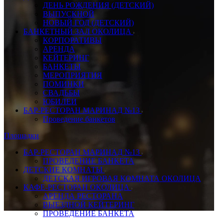
ДЕНЬ РОЖДЕНИЯ (ДЕТСКИЙ)
ВЫПУСКНОЙ
НОВЫЙ ГОД (ДЕТСКИЙ)
БАНКЕТНЫЙ ЗАЛ ОКОЛИЦА
КОРПОРАТИВЫ
АРЕНДА
КЕЙТЕРИНГ
БАНКЕТЫ
МЕРОПРИЯТИЯ
ПОМИНКИ
СВАДЬБЫ
ЮБИЛЕИ
БАР-РЕСТОРАН МАРИНАД №13
Проведение банкетов
Площадки
БАР-РЕСТОРАН МАРИНАД №13
ПРОВЕДЕНИЕ БАНКЕТА
ДЕТСКИЕ КОМНАТЫ
ДЕТСКАЯ ИГРОВАЯ КОМНАТА ОКОЛИЦА
КАФЕ-РЕСТОРАН ОКОЛИЦА
АРЕНДА РЕСТОРАНА
ВЫЕЗДНОЙ КЕЙТЕРИНГ
ПРОВЕДЕНИЕ БАНКЕТА