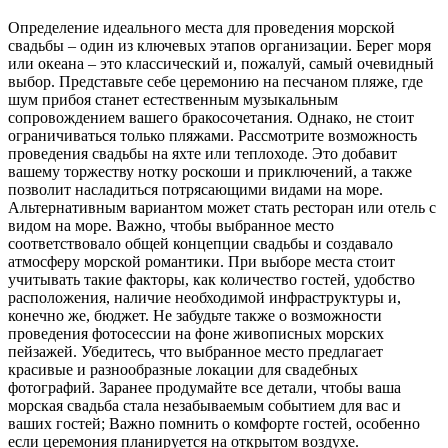
Определение идеального места для проведения морской
свадьбы – один из ключевых этапов организации. Берег моря
или океана – это классический и, пожалуй, самый очевидный
выбор. Представьте себе церемонию на песчаном пляже, где
шум прибоя станет естественным музыкальным
сопровождением вашего бракосочетания. Однако, не стоит
ограничиваться только пляжами. Рассмотрите возможность
проведения свадьбы на яхте или теплоходе. Это добавит
вашему торжеству нотку роскоши и приключений, а также
позволит насладиться потрясающими видами на море.
Альтернативным вариантом может стать ресторан или отель с
видом на море. Важно, чтобы выбранное место
соответствовало общей концепции свадьбы и создавало
атмосферу морской романтики. При выборе места стоит
учитывать такие факторы, как количество гостей, удобство
расположения, наличие необходимой инфраструктуры и,
конечно же, бюджет. Не забудьте также о возможности
проведения фотосессии на фоне живописных морских
пейзажей. Убедитесь, что выбранное место предлагает
красивые и разнообразные локации для свадебных
фотографий. Заранее продумайте все детали, чтобы ваша
морская свадьба стала незабываемым событием для вас и
ваших гостей; Важно помнить о комфорте гостей, особенно
если церемония планируется на открытом воздухе.