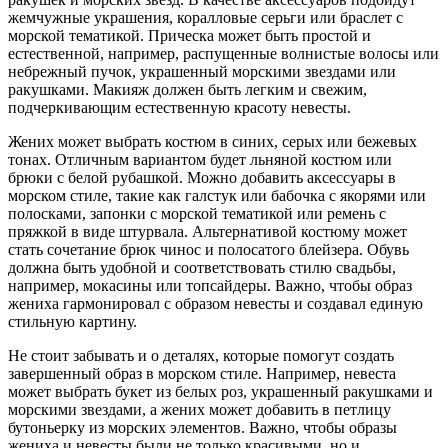
жемчужные украшения, коралловые серьги или браслет с
морской тематикой. Прическа может быть простой и
естественной, например, распущенные волнистые волосы или
небрежный пучок, украшенный морскими звездами или
ракушками. Макияж должен быть легким и свежим,
подчеркивающим естественную красоту невесты.
Жених может выбрать костюм в синих, серых или бежевых
тонах. Отличным вариантом будет льняной костюм или
брюки с белой рубашкой. Можно добавить аксессуары в
морском стиле, такие как галстук или бабочка с якорями или
полосками, запонки с морской тематикой или ремень с
пряжкой в виде штурвала. Альтернативой костюму может
стать сочетание брюк чинос и полосатого блейзера. Обувь
должна быть удобной и соответствовать стилю свадьбы,
например, мокасины или топсайдеры. Важно, чтобы образ
жениха гармонировал с образом невесты и создавал единую
стильную картину.
Не стоит забывать и о деталях, которые помогут создать
завершенный образ в морском стиле. Например, невеста
может выбрать букет из белых роз, украшенный ракушками и
морскими звездами, а жених может добавить в петлицу
бутоньерку из морских элементов. Важно, чтобы образы
жениха и невесты были не только красивыми, но и