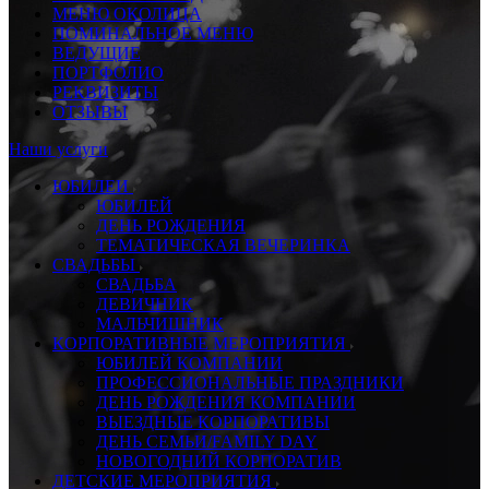
МЕНЮ ОКОЛИЦА
ПОМИНАЛЬНОЕ МЕНЮ
ВЕДУЩИЕ
ПОРТФОЛИО
РЕКВИЗИТЫ
ОТЗЫВЫ
Наши услуги
ЮБИЛЕИ
ЮБИЛЕЙ
ДЕНЬ РОЖДЕНИЯ
ТЕМАТИЧЕСКАЯ ВЕЧЕРИНКА
СВАДЬБЫ
СВАДЬБА
ДЕВИЧНИК
МАЛЬЧИШНИК
КОРПОРАТИВНЫЕ МЕРОПРИЯТИЯ
ЮБИЛЕЙ КОМПАНИИ
ПРОФЕССИОНАЛЬНЫЕ ПРАЗДНИКИ
ДЕНЬ РОЖДЕНИЯ КОМПАНИИ
ВЫЕЗДНЫЕ КОРПОРАТИВЫ
ДЕНЬ СЕМЬИ/FAMILY DAY
НОВОГОДНИЙ КОРПОРАТИВ
ДЕТСКИЕ МЕРОПРИЯТИЯ