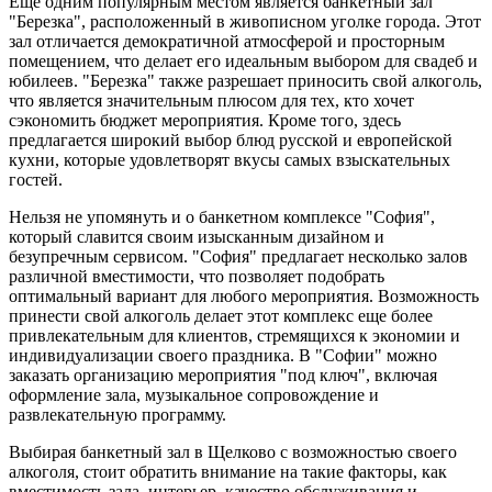
Еще одним популярным местом является банкетный зал
"Березка", расположенный в живописном уголке города. Этот
зал отличается демократичной атмосферой и просторным
помещением, что делает его идеальным выбором для свадеб и
юбилеев. "Березка" также разрешает приносить свой алкоголь,
что является значительным плюсом для тех, кто хочет
сэкономить бюджет мероприятия. Кроме того, здесь
предлагается широкий выбор блюд русской и европейской
кухни, которые удовлетворят вкусы самых взыскательных
гостей.
Нельзя не упомянуть и о банкетном комплексе "София",
который славится своим изысканным дизайном и
безупречным сервисом. "София" предлагает несколько залов
различной вместимости, что позволяет подобрать
оптимальный вариант для любого мероприятия. Возможность
принести свой алкоголь делает этот комплекс еще более
привлекательным для клиентов, стремящихся к экономии и
индивидуализации своего праздника. В "Софии" можно
заказать организацию мероприятия "под ключ", включая
оформление зала, музыкальное сопровождение и
развлекательную программу.
Выбирая банкетный зал в Щелково с возможностью своего
алкоголя, стоит обратить внимание на такие факторы, как
вместимость зала, интерьер, качество обслуживания и