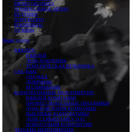
МЕНЮ ОКОЛИЦА
ПОМИНАЛЬНОЕ МЕНЮ
ВЕДУЩИЕ
ПОРТФОЛИО
РЕКВИЗИТЫ
ОТЗЫВЫ
Наши услуги
ЮБИЛЕИ
ЮБИЛЕЙ
ДЕНЬ РОЖДЕНИЯ
ТЕМАТИЧЕСКАЯ ВЕЧЕРИНКА
СВАДЬБЫ
СВАДЬБА
ДЕВИЧНИК
МАЛЬЧИШНИК
КОРПОРАТИВНЫЕ МЕРОПРИЯТИЯ
ЮБИЛЕЙ КОМПАНИИ
ПРОФЕССИОНАЛЬНЫЕ ПРАЗДНИКИ
ДЕНЬ РОЖДЕНИЯ КОМПАНИИ
ВЫЕЗДНЫЕ КОРПОРАТИВЫ
ДЕНЬ СЕМЬИ/FAMILY DAY
НОВОГОДНИЙ КОРПОРАТИВ
ДЕТСКИЕ МЕРОПРИЯТИЯ