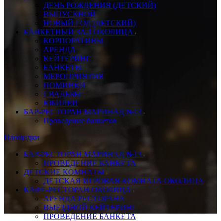
ДЕНЬ РОЖДЕНИЯ (ДЕТСКИЙ)
ВЫПУСКНОЙ
НОВЫЙ ГОД (ДЕТСКИЙ)
БАНКЕТНЫЙ ЗАЛ ОКОЛИЦА
КОРПОРАТИВЫ
АРЕНДА
КЕЙТЕРИНГ
БАНКЕТЫ
МЕРОПРИЯТИЯ
ПОМИНКИ
СВАДЬБЫ
ЮБИЛЕИ
БАР-РЕСТОРАН МАРИНАД №13
Проведение банкетов
Площадки
БАР-РЕСТОРАН МАРИНАД №13
ПРОВЕДЕНИЕ БАНКЕТА
ДЕТСКИЕ КОМНАТЫ
ДЕТСКАЯ ИГРОВАЯ КОМНАТА ОКОЛИЦА
КАФЕ-РЕСТОРАН ОКОЛИЦА
АРЕНДА РЕСТОРАНА
ВЫЕЗДНОЙ КЕЙТЕРИНГ
ПРОВЕДЕНИЕ БАНКЕТА