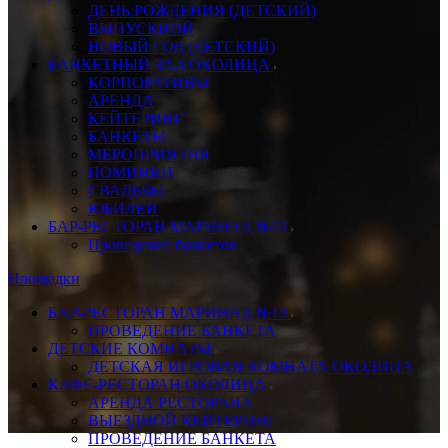
ДЕНЬ РОЖДЕНИЯ (ДЕТСКИЙ)
ВЫПУСКНОЙ
НОВЫЙ ГОД (ДЕТСКИЙ)
БАНКЕТНЫЙ ЗАЛ ОКОЛИЦА
КОРПОРАТИВЫ
АРЕНДА
КЕЙТЕРИНГ
БАНКЕТЫ
МЕРОПРИЯТИЯ
ПОМИНКИ
СВАДЬБЫ
ЮБИЛЕИ
БАР-РЕСТОРАН МАРИНАД №13
Проведение банкетов
Площадки
БАР-РЕСТОРАН МАРИНАД №13
ПРОВЕДЕНИЕ БАНКЕТА
ДЕТСКИЕ КОМНАТЫ
ДЕТСКАЯ ИГРОВАЯ КОМНАТА ОКОЛИЦА
КАФЕ-РЕСТОРАН ОКОЛИЦА
АРЕНДА РЕСТОРАНА
ВЫЕЗДНОЙ КЕЙТЕРИНГ
ПРОВЕДЕНИЕ БАНКЕТА