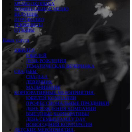
МЕНЮ ОКОЛИЦА
ПОМИНАЛЬНОЕ МЕНЮ
ВЕДУЩИЕ
ПОРТФОЛИО
РЕКВИЗИТЫ
ОТЗЫВЫ
Наши услуги
ЮБИЛЕИ
ЮБИЛЕЙ
ДЕНЬ РОЖДЕНИЯ
ТЕМАТИЧЕСКАЯ ВЕЧЕРИНКА
СВАДЬБЫ
СВАДЬБА
ДЕВИЧНИК
МАЛЬЧИШНИК
КОРПОРАТИВНЫЕ МЕРОПРИЯТИЯ
ЮБИЛЕЙ КОМПАНИИ
ПРОФЕССИОНАЛЬНЫЕ ПРАЗДНИКИ
ДЕНЬ РОЖДЕНИЯ КОМПАНИИ
ВЫЕЗДНЫЕ КОРПОРАТИВЫ
ДЕНЬ СЕМЬИ/FAMILY DAY
НОВОГОДНИЙ КОРПОРАТИВ
ДЕТСКИЕ МЕРОПРИЯТИЯ