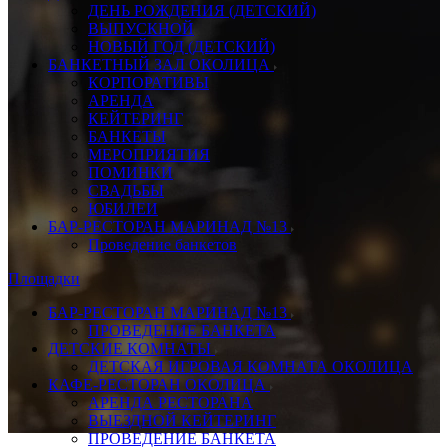
ДЕНЬ РОЖДЕНИЯ (ДЕТСКИЙ)
ВЫПУСКНОЙ
НОВЫЙ ГОД (ДЕТСКИЙ)
БАНКЕТНЫЙ ЗАЛ ОКОЛИЦА
КОРПОРАТИВЫ
АРЕНДА
КЕЙТЕРИНГ
БАНКЕТЫ
МЕРОПРИЯТИЯ
ПОМИНКИ
СВАДЬБЫ
ЮБИЛЕИ
БАР-РЕСТОРАН МАРИНАД №13
Проведение банкетов
Площадки
БАР-РЕСТОРАН МАРИНАД №13
ПРОВЕДЕНИЕ БАНКЕТА
ДЕТСКИЕ КОМНАТЫ
ДЕТСКАЯ ИГРОВАЯ КОМНАТА ОКОЛИЦА
КАФЕ-РЕСТОРАН ОКОЛИЦА
АРЕНДА РЕСТОРАНА
ВЫЕЗДНОЙ КЕЙТЕРИНГ
ПРОВЕДЕНИЕ БАНКЕТА