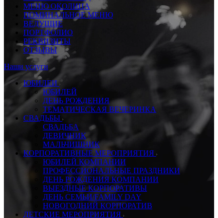
МЕНЮ ОКОЛИЦА
ПОМИНАЛЬНОЕ МЕНЮ
ВЕДУЩИЕ
ПОРТФОЛИО
РЕКВИЗИТЫ
ОТЗЫВЫ
Наши услуги
ЮБИЛЕИ
ЮБИЛЕЙ
ДЕНЬ РОЖДЕНИЯ
ТЕМАТИЧЕСКАЯ ВЕЧЕРИНКА
СВАДЬБЫ
СВАДЬБА
ДЕВИЧНИК
МАЛЬЧИШНИК
КОРПОРАТИВНЫЕ МЕРОПРИЯТИЯ
ЮБИЛЕЙ КОМПАНИИ
ПРОФЕССИОНАЛЬНЫЕ ПРАЗДНИКИ
ДЕНЬ РОЖДЕНИЯ КОМПАНИИ
ВЫЕЗДНЫЕ КОРПОРАТИВЫ
ДЕНЬ СЕМЬИ/FAMILY DAY
НОВОГОДНИЙ КОРПОРАТИВ
ДЕТСКИЕ МЕРОПРИЯТИЯ