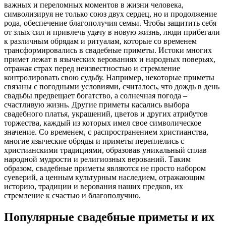
важных и переломных моментов в жизни человека,
символизируя не только союз двух сердец, но и продолжение
рода, обеспечение благополучия семьи. Чтобы защитить себя
от злых сил и привлечь удачу в новую жизнь, люди прибегали
к различным обрядам и ритуалам, которые со временем
трансформировались в свадебные приметы. Истоки многих
примет лежат в языческих верованиях и народных поверьях,
отражая страх перед неизвестностью и стремление
контролировать свою судьбу. Например, некоторые приметы
связаны с погодными условиями, считалось, что дождь в день
свадьбы предвещает богатство, а солнечная погода –
счастливую жизнь. Другие приметы касались выбора
свадебного платья, украшений, цветов и других атрибутов
торжества, каждый из которых имел свое символическое
значение. Со временем, с распространением христианства,
многие языческие обряды и приметы переплелись с
христианскими традициями, образовав уникальный сплав
народной мудрости и религиозных верований. Таким
образом, свадебные приметы являются не просто набором
суеверий, а ценным культурным наследием, отражающим
историю, традиции и верования наших предков, их
стремление к счастью и благополучию.
Популярные свадебные приметы и их