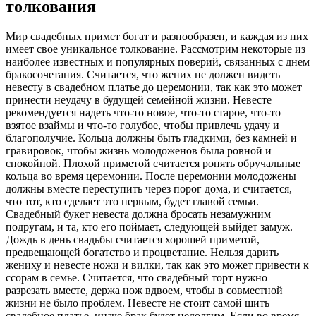
толкования
Мир свадебных примет богат и разнообразен, и каждая из них
имеет свое уникальное толкование. Рассмотрим некоторые из
наиболее известных и популярных поверий, связанных с днем
бракосочетания. Считается, что жених не должен видеть
невесту в свадебном платье до церемонии, так как это может
принести неудачу в будущей семейной жизни. Невесте
рекомендуется надеть что-то новое, что-то старое, что-то
взятое взаймы и что-то голубое, чтобы привлечь удачу и
благополучие. Кольца должны быть гладкими, без камней и
гравировок, чтобы жизнь молодоженов была ровной и
спокойной. Плохой приметой считается ронять обручальные
кольца во время церемонии. После церемонии молодожены
должны вместе переступить через порог дома, и считается,
что тот, кто сделает это первым, будет главой семьи.
Свадебный букет невеста должна бросать незамужним
подругам, и та, кто его поймает, следующей выйдет замуж.
Дождь в день свадьбы считается хорошей приметой,
предвещающей богатство и процветание. Нельзя дарить
жениху и невесте ножи и вилки, так как это может привести к
ссорам в семье. Считается, что свадебный торт нужно
разрезать вместе, держа нож вдвоем, чтобы в совместной
жизни не было проблем. Невесте не стоит самой шить
свадебное платье, иначе брак будет недолгим. Если во время