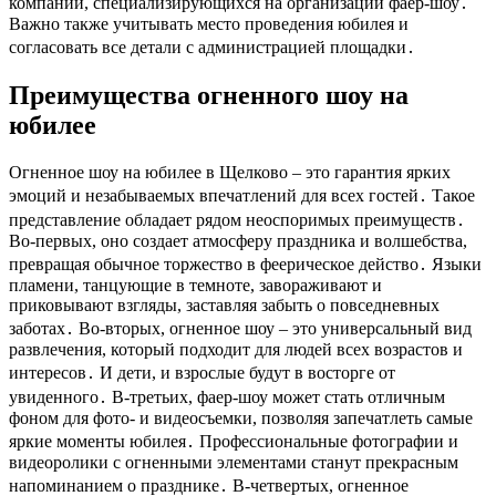
компаний, специализирующихся на организации фаер-шоу․
Важно также учитывать место проведения юбилея и
согласовать все детали с администрацией площадки․
Преимущества огненного шоу на
юбилее
Огненное шоу на юбилее в Щелково – это гарантия ярких
эмоций и незабываемых впечатлений для всех гостей․ Такое
представление обладает рядом неоспоримых преимуществ․
Во-первых, оно создает атмосферу праздника и волшебства,
превращая обычное торжество в феерическое действо․ Языки
пламени, танцующие в темноте, завораживают и
приковывают взгляды, заставляя забыть о повседневных
заботах․ Во-вторых, огненное шоу – это универсальный вид
развлечения, который подходит для людей всех возрастов и
интересов․ И дети, и взрослые будут в восторге от
увиденного․ В-третьих, фаер-шоу может стать отличным
фоном для фото- и видеосъемки, позволяя запечатлеть самые
яркие моменты юбилея․ Профессиональные фотографии и
видеоролики с огненными элементами станут прекрасным
напоминанием о празднике․ В-четвертых, огненное