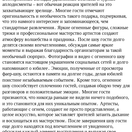
аплодисменты – вот обычная реакция зрителей на это
захватывающее зрелище․ Многие гости отмечают
оригинальность и необычность такого подарка, подчеркивая,
что это намного интереснее и запоминающееся, чем
стандартные развлечения․ Яркие огненные фигуры, сложные
трюки и профессиональное мастерство артистов создают
атмосферу волшебства и праздника․ После шоу гости долго
делятся своими впечатлениями, обсуждая самые яркие
моменты и выражая благодарность организаторам за такой
необычный сюрприз․ Фотографии и видео с огненного шоу
становятся настоящим украшением социальных сетей и долго
напоминают о юбилее․ Эмоции, полученные от просмотра
фаер-шоу, остаются в памяти на долгие годы, делая юбилей
поистине незабываемым событием․ Кроме того, огненное
шоу способствует сплочению гостей, создавая общую тему для
разговоров и положительные эмоции․ Многие гости
признаются, что никогда раньше не видели ничего подобного,
и это становится для них уникальным опытом․ Артисты,
работающие с огнем, создают не просто представление, а
целое искусство, которое заставляет зрителей затаить дыхание
и восхищаться их мастерством․ После завершения шоу гости
еще долго находятся под впечатлением от увиденного,
обсуждая каждый элемент выступления и выражая свое