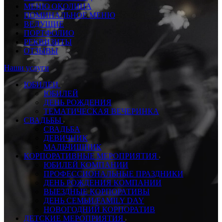
МЕНЮ ОКОЛИЦА
ПОМИНАЛЬНОЕ МЕНЮ
ВЕДУЩИЕ
ПОРТФОЛИО
РЕКВИЗИТЫ
ОТЗЫВЫ
Наши услуги
ЮБИЛЕИ
ЮБИЛЕЙ
ДЕНЬ РОЖДЕНИЯ
ТЕМАТИЧЕСКАЯ ВЕЧЕРИНКА
СВАДЬБЫ
СВАДЬБА
ДЕВИЧНИК
МАЛЬЧИШНИК
КОРПОРАТИВНЫЕ МЕРОПРИЯТИЯ
ЮБИЛЕЙ КОМПАНИИ
ПРОФЕССИОНАЛЬНЫЕ ПРАЗДНИКИ
ДЕНЬ РОЖДЕНИЯ КОМПАНИИ
ВЫЕЗДНЫЕ КОРПОРАТИВЫ
ДЕНЬ СЕМЬИ/FAMILY DAY
НОВОГОДНИЙ КОРПОРАТИВ
ДЕТСКИЕ МЕРОПРИЯТИЯ