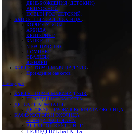
ДЕНЬ РОЖДЕНИЯ (ДЕТСКИЙ)
ВЫПУСКНОЙ
НОВЫЙ ГОД (ДЕТСКИЙ)
БАНКЕТНЫЙ ЗАЛ ОКОЛИЦА
КОРПОРАТИВЫ
АРЕНДА
КЕЙТЕРИНГ
БАНКЕТЫ
МЕРОПРИЯТИЯ
ПОМИНКИ
СВАДЬБЫ
ЮБИЛЕИ
БАР-РЕСТОРАН МАРИНАД №13
Проведение банкетов
Площадки
БАР-РЕСТОРАН МАРИНАД №13
ПРОВЕДЕНИЕ БАНКЕТА
ДЕТСКИЕ КОМНАТЫ
ДЕТСКАЯ ИГРОВАЯ КОМНАТА ОКОЛИЦА
КАФЕ-РЕСТОРАН ОКОЛИЦА
АРЕНДА РЕСТОРАНА
ВЫЕЗДНОЙ КЕЙТЕРИНГ
ПРОВЕДЕНИЕ БАНКЕТА