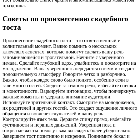
праздника.
Советы по произнесению свадебного
тоста
Произнесение свадебного тоста – это ответственный и
волнительный момент. Важно помнить о нескольких
ключевых аспектах‚ которые помогут сделать вашу речь
запоминающейся и трогательной. Начните с уверенного
начала. Сделайте глубокий вдох‚ улыбнитесь и посмотрите на
молодоженов. Ваша уверенность передастся гостям и создаст
положительную атмосферу. Говорите четко и разборчиво.
Важно‚ чтобы каждое слово было понято‚ особенно если в
зале много гостей. Следите за темпом речи‚ избегайте спешки
и монотонности. Варьируйте интонацию‚ чтобы подчеркнуть
важные моменты и удержать внимание аудитории.
Используйте зрительный контакт. Смотрите на молодоженов‚
их родителей и других гостей. Это создаст ощущение личного
обращения и вовлечет слушателей в вашу речь.
Контролируйте язык тела. Держите спину прямо‚ избегайте
суетливости и нервных движений. Уверенная поза и
открытые жесты помогут вам выглядеть более убедительно.
Завершите тост позитивно и искренне. Поднимите бокал и