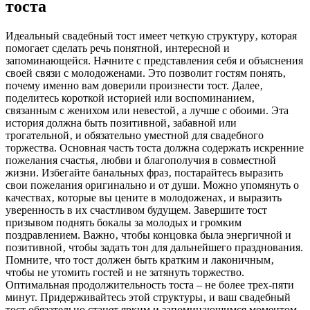
тоста
Идеальный свадебный тост имеет четкую структуру‚ которая
помогает сделать речь понятной‚ интересной и
запоминающейся. Начните с представления себя и объяснения
своей связи с молодоженами. Это позволит гостям понять‚
почему именно вам доверили произнести тост. Далее‚
поделитесь короткой историей или воспоминанием‚
связанным с женихом или невестой‚ а лучше с обоими. Эта
история должна быть позитивной‚ забавной или
трогательной‚ и обязательно уместной для свадебного
торжества. Основная часть тоста должна содержать искренние
пожелания счастья‚ любви и благополучия в совместной
жизни. Избегайте банальных фраз‚ постарайтесь выразить
свои пожелания оригинально и от души. Можно упомянуть о
качествах‚ которые вы цените в молодоженах‚ и выразить
уверенность в их счастливом будущем. Завершите тост
призывом поднять бокалы за молодых и громким
поздравлением. Важно‚ чтобы концовка была энергичной и
позитивной‚ чтобы задать тон для дальнейшего празднования.
Помните‚ что тост должен быть кратким и лаконичным‚
чтобы не утомить гостей и не затянуть торжество.
Оптимальная продолжительность тоста – не более трех-пяти
минут. Придерживайтесь этой структуры‚ и ваш свадебный
тост обязательно станет ярким и запоминающимся моментом