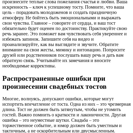
произнесите теплые слова пожелания счастья и любви. Ваша
искренность – ключ к успешному тосту. Помните‚ что ваша
цель – порадовать молодоженов и создать праздничную
атмосферу. Не бойтесь быть эмоциональными и выражать
свои чувства. Главное – говорите от сердца‚ и ваш тост
обязательно будет оценен по достоинству. Практикуйте свою
речь заранее. Это поможет вам чувствовать себя увереннее и
избежать запинок. Запишите себя на видео и
проанализируйте‚ как вы выглядите и звучите. Обратите
внимание на свои жесты‚ мимику и интонацию. Попросите
друзей или родственников послушать вашу речь и дать вам
обратную связь. Учитывайте их замечания и вносите
необходимые коррективы.
Распространенные ошибки при
произнесении свадебных тостов
Многие‚ волнуясь‚ допускают ошибки‚ которые могут
испортить впечатление от тоста. Одна из них – это чрезмерная
длина. Тост не должен быть затянутым‚ чтобы не утомить
гостей. Важно помнить о краткости и лаконичности. Другая
ошибка – это неуместные шутки. Свадьба – это
торжественное событие‚ и юмор должен быть уместным и
тактичным‚ а не оскорбительным или двусмысленным.