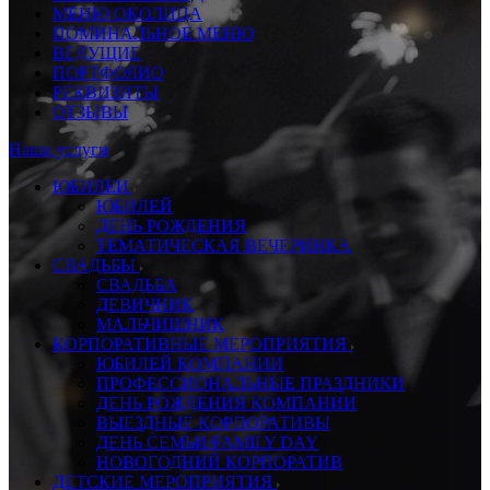
МЕНЮ ОКОЛИЦА
ПОМИНАЛЬНОЕ МЕНЮ
ВЕДУЩИЕ
ПОРТФОЛИО
РЕКВИЗИТЫ
ОТЗЫВЫ
Наши услуги
ЮБИЛЕИ
ЮБИЛЕЙ
ДЕНЬ РОЖДЕНИЯ
ТЕМАТИЧЕСКАЯ ВЕЧЕРИНКА
СВАДЬБЫ
СВАДЬБА
ДЕВИЧНИК
МАЛЬЧИШНИК
КОРПОРАТИВНЫЕ МЕРОПРИЯТИЯ
ЮБИЛЕЙ КОМПАНИИ
ПРОФЕССИОНАЛЬНЫЕ ПРАЗДНИКИ
ДЕНЬ РОЖДЕНИЯ КОМПАНИИ
ВЫЕЗДНЫЕ КОРПОРАТИВЫ
ДЕНЬ СЕМЬИ/FAMILY DAY
НОВОГОДНИЙ КОРПОРАТИВ
ДЕТСКИЕ МЕРОПРИЯТИЯ