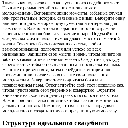
Тщательная подготовка – залог успешного свадебного тоста.
Начните с размышлений о ваших отношениях с
молодоженами. Вспомните яркие моменты‚ забавные случаи
или трогательные истории‚ связанные с ними. Выберите одну
или две истории‚ которые будут уместны и интересны для
всех гостей. Важно‚ чтобы выбранные истории отражали
вашу искреннюю любовь и уважение к паре. Подумайте о
том‚ что вы хотите пожелать молодоженам в их совместной
жизни. Это могут быть пожелания счастья‚ любви‚
взаимопонимания‚ долголетия или успеха во всех
начинаниях. Запишите свои мысли и идеи‚ чтобы ничего не
забыть в самый ответственный момент. Создайте структуру
своего тоста‚ чтобы он был логичным и последовательным.
Начните с приветствия‚ затем перейдите к истории или
воспоминанию‚ после чего выразите свои пожелания
молодоженам. Завершите тост поднятием бокала и
поздравлением пары. Отрепетируйте свой тост несколько раз‚
чтобы чувствовать себя уверенно и комфортно. Обратите
внимание на свой темп речи‚ громкость голоса и язык тела.
Важно говорить четко и внятно‚ чтобы все гости могли вас
услышать и понять. Помните‚ что ваша цель – порадовать
молодоженов и создать теплую и праздничную атмосферу.
Структура идеального свадебного