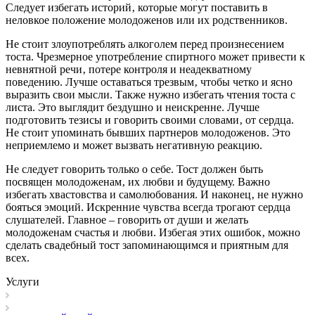
Следует избегать историй‚ которые могут поставить в
неловкое положение молодоженов или их родственников.
Не стоит злоупотреблять алкоголем перед произнесением
тоста. Чрезмерное употребление спиртного может привести к
невнятной речи‚ потере контроля и неадекватному
поведению. Лучше оставаться трезвым‚ чтобы четко и ясно
выразить свои мысли. Также нужно избегать чтения тоста с
листа. Это выглядит бездушно и неискренне. Лучше
подготовить тезисы и говорить своими словами‚ от сердца.
Не стоит упоминать бывших партнеров молодоженов. Это
неприемлемо и может вызвать негативную реакцию.
Не следует говорить только о себе. Тост должен быть
посвящен молодоженам‚ их любви и будущему. Важно
избегать хвастовства и самолюбования. И наконец‚ не нужно
бояться эмоций. Искренние чувства всегда трогают сердца
слушателей. Главное – говорить от души и желать
молодоженам счастья и любви. Избегая этих ошибок‚ можно
сделать свадебный тост запоминающимся и приятным для
всех.
Услуги