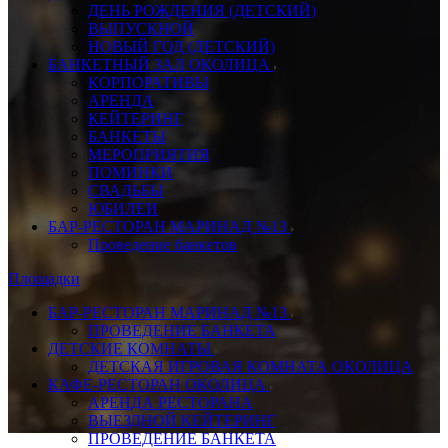
ДЕНЬ РОЖДЕНИЯ (ДЕТСКИЙ)
ВЫПУСКНОЙ
НОВЫЙ ГОД (ДЕТСКИЙ)
БАНКЕТНЫЙ ЗАЛ ОКОЛИЦА
КОРПОРАТИВЫ
АРЕНДА
КЕЙТЕРИНГ
БАНКЕТЫ
МЕРОПРИЯТИЯ
ПОМИНКИ
СВАДЬБЫ
ЮБИЛЕИ
БАР-РЕСТОРАН МАРИНАД №13
Проведение банкетов
Площадки
БАР-РЕСТОРАН МАРИНАД №13
ПРОВЕДЕНИЕ БАНКЕТА
ДЕТСКИЕ КОМНАТЫ
ДЕТСКАЯ ИГРОВАЯ КОМНАТА ОКОЛИЦА
КАФЕ-РЕСТОРАН ОКОЛИЦА
АРЕНДА РЕСТОРАНА
ВЫЕЗДНОЙ КЕЙТЕРИНГ
ПРОВЕДЕНИЕ БАНКЕТА