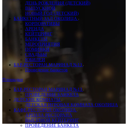
ДЕНЬ РОЖДЕНИЯ (ДЕТСКИЙ)
ВЫПУСКНОЙ
НОВЫЙ ГОД (ДЕТСКИЙ)
БАНКЕТНЫЙ ЗАЛ ОКОЛИЦА
КОРПОРАТИВЫ
АРЕНДА
КЕЙТЕРИНГ
БАНКЕТЫ
МЕРОПРИЯТИЯ
ПОМИНКИ
СВАДЬБЫ
ЮБИЛЕИ
БАР-РЕСТОРАН МАРИНАД №13
Проведение банкетов
Площадки
БАР-РЕСТОРАН МАРИНАД №13
ПРОВЕДЕНИЕ БАНКЕТА
ДЕТСКИЕ КОМНАТЫ
ДЕТСКАЯ ИГРОВАЯ КОМНАТА ОКОЛИЦА
КАФЕ-РЕСТОРАН ОКОЛИЦА
АРЕНДА РЕСТОРАНА
ВЫЕЗДНОЙ КЕЙТЕРИНГ
ПРОВЕДЕНИЕ БАНКЕТА