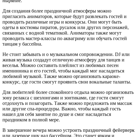
ныряние.
Для создания более праздничной атмосферы можно
пригласить аниматоров, которые будут развлекать гостей и
проводить различные игры и конкурсы. Они могут быть
одеты в костюмы пиратов, русалок или других персонажей,
связанных с водной тематикой. Аниматоры также могут
проводить мастер-классы по аквагриму или обучать гостей
танцам у бассейна.
Не стоит забывать и о музыкальном сопровождении. DJ или
живая музыка создадут отличную атмосферу для танцев и
веселья. Можно составить плейлист из любимых песен
именинника и его гостей, чтобы каждый мог насладиться
любимой музыкой. Также можно организовать караоке-
конкурс, где гости смогут проявить свои вокальные таланты.
Для любителей более спокойного отдыха можно организовать
зону релакса с шезлонгами и зонтиками, где гости смогут
отдохнуть и позагорать. Также можно предложить им массаж
или другие спа-процедуры. Важно, чтобы каждый гость
нашел для себя занятие по душе и смог насладиться
праздником в полной мере.
В завершение вечера можно устроить праздничный фейерверк
или лазерное шоу над бассейном. Это станет ярким и