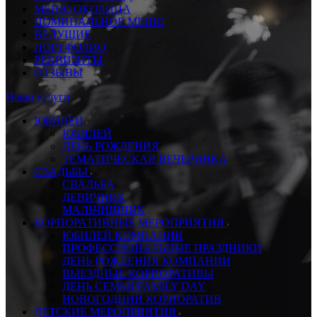
МЕНЮ ОКОЛИЦА
ПОМИНАЛЬНОЕ МЕНЮ
ВЕДУЩИЕ
ПОРТФОЛИО
РЕКВИЗИТЫ
ОТЗЫВЫ
Наши услуги
ЮБИЛЕИ
ЮБИЛЕЙ
ДЕНЬ РОЖДЕНИЯ
ТЕМАТИЧЕСКАЯ ВЕЧЕРИНКА
СВАДЬБЫ
СВАДЬБА
ДЕВИЧНИК
МАЛЬЧИШНИК
КОРПОРАТИВНЫЕ МЕРОПРИЯТИЯ
ЮБИЛЕЙ КОМПАНИИ
ПРОФЕССИОНАЛЬНЫЕ ПРАЗДНИКИ
ДЕНЬ РОЖДЕНИЯ КОМПАНИИ
ВЫЕЗДНЫЕ КОРПОРАТИВЫ
ДЕНЬ СЕМЬИ/FAMILY DAY
НОВОГОДНИЙ КОРПОРАТИВ
ДЕТСКИЕ МЕРОПРИЯТИЯ