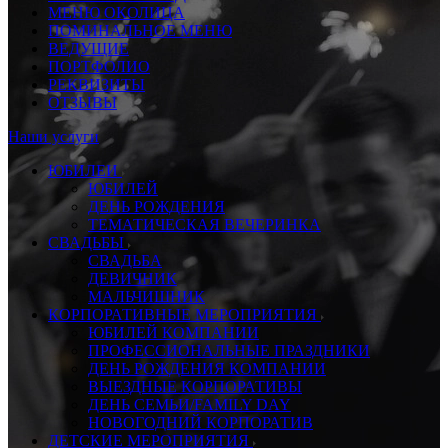
МЕНЮ ОКОЛИЦА
ПОМИНАЛЬНОЕ МЕНЮ
ВЕДУЩИЕ
ПОРТФОЛИО
РЕКВИЗИТЫ
ОТЗЫВЫ
Наши услуги
ЮБИЛЕИ
ЮБИЛЕЙ
ДЕНЬ РОЖДЕНИЯ
ТЕМАТИЧЕСКАЯ ВЕЧЕРИНКА
СВАДЬБЫ
СВАДЬБА
ДЕВИЧНИК
МАЛЬЧИШНИК
КОРПОРАТИВНЫЕ МЕРОПРИЯТИЯ
ЮБИЛЕЙ КОМПАНИИ
ПРОФЕССИОНАЛЬНЫЕ ПРАЗДНИКИ
ДЕНЬ РОЖДЕНИЯ КОМПАНИИ
ВЫЕЗДНЫЕ КОРПОРАТИВЫ
ДЕНЬ СЕМЬИ/FAMILY DAY
НОВОГОДНИЙ КОРПОРАТИВ
ДЕТСКИЕ МЕРОПРИЯТИЯ