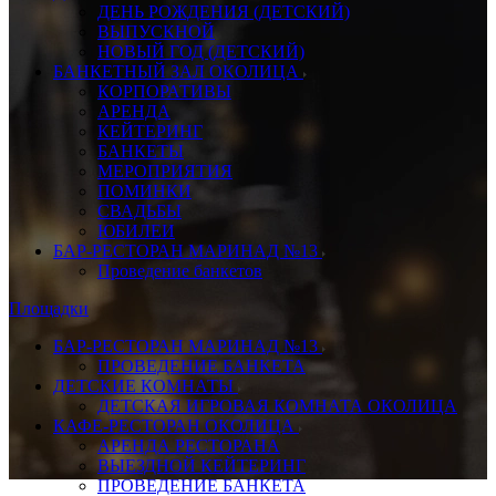
ДЕНЬ РОЖДЕНИЯ (ДЕТСКИЙ)
ВЫПУСКНОЙ
НОВЫЙ ГОД (ДЕТСКИЙ)
БАНКЕТНЫЙ ЗАЛ ОКОЛИЦА
КОРПОРАТИВЫ
АРЕНДА
КЕЙТЕРИНГ
БАНКЕТЫ
МЕРОПРИЯТИЯ
ПОМИНКИ
СВАДЬБЫ
ЮБИЛЕИ
БАР-РЕСТОРАН МАРИНАД №13
Проведение банкетов
Площадки
БАР-РЕСТОРАН МАРИНАД №13
ПРОВЕДЕНИЕ БАНКЕТА
ДЕТСКИЕ КОМНАТЫ
ДЕТСКАЯ ИГРОВАЯ КОМНАТА ОКОЛИЦА
КАФЕ-РЕСТОРАН ОКОЛИЦА
АРЕНДА РЕСТОРАНА
ВЫЕЗДНОЙ КЕЙТЕРИНГ
ПРОВЕДЕНИЕ БАНКЕТА